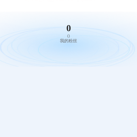
0
()
我的粉丝
下拉刷新